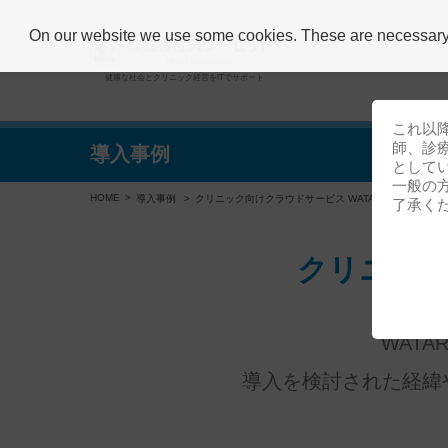
On our website we use some cookies. These are necessary fo
健康な社会とクリニック経営をITでサポート
これ以
師、診
導入事例
として
一般の
HOME
導入事例
クリニック向けクラウドサービス WATARUの導入事例
了承く
クリニック
WAT
導入を検討された経緯