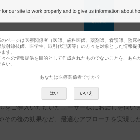
r our site to work properly and to give us information about how
HOME
製品情報
保守サービス
お客様の声
ソリューシ
導⼊事例
降のページは医療関係者（医師、歯科医師、薬剤師、看護師、臨床
療放射線技師、医学生、取引代理店等）の方々を対象とした情報提
います。
方々への情報提供を目的として作成されたものでないことを、あら
ださい。
あなたは医療関係者ですか？
向けクラウドサービス WATAR
はい
いいえ
ARUをご導入いただいたユーザー様にお話しを伺い
やその後の効果など、最適なアプローチを実現し