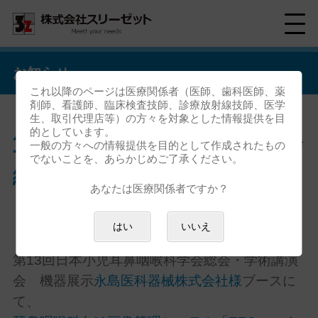
お知らせ
これ以降のページは医療関係者（医師、歯科医師、薬
剤師、看護師、臨床検査技師、診療放射線技師、医学
生、取引代理店等）の方々を対象とした情報提供を目
的としています。
第13回日本小児耳鼻咽喉科学会
一般の方々への情報提供を目的として作成されたもの
でないことを、あらかじめご了承ください。
総会・学術講演会 出展のお知
あなたは医療関係者ですか？
らせ
はい
いいえ
第13回日本小児耳鼻咽喉科学会総会・学術講演
会 機器展示
永島医科器械株式会社様
ブースに
て、