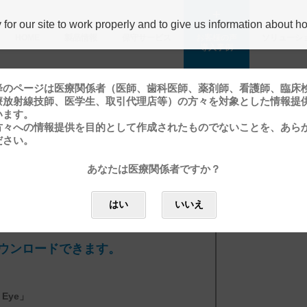
r our site to work properly and to give us information about how
HOME
製品情報
保守サービス
お客様の声
ソリューシ
導⼊事例
降のページは医療関係者（医師、歯科医師、薬剤師、看護師、臨床
療放射線技師、医学生、取引代理店等）の方々を対象とした情報提
います。
方々への情報提供を目的として作成されたものでないことを、あら
ださい。
あなたは医療関係者ですか？
浜よつもと眼科
はい
いいえ
ウンロードできます。
Eye」