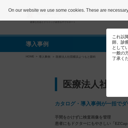
On our website we use some cookies. These are necessary fo
健康な社会とクリニック経営をITでサポート
これ以
師、診
導入事例
として
一般の
HOME
導入事例
医療法人社団横浜よつもと眼科
了承く
医療法人社団横
カタログ・導入事例が一括でダ
手間をかけずに検査画像を管理
患者にもドクターにもやさしい「EZCap 