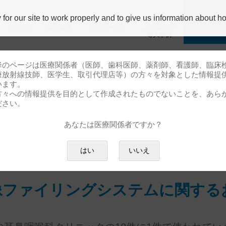
r our site to work properly and to give us information about how
HOME
製品情報
保守サービス
お客様の声
ソリューシ
導⼊事例
降のページは医療関係者（医師、歯科医師、薬剤師、看護師、臨床
療放射線技師、医学生、取引代理店等）の方々を対象とした情報提
テム
います。
方々への情報提供を目的として作成されたものでないことを、あら
ださい。
あなたは医療関係者ですか？
はい
いいえ
像ファイリングシステムに関する