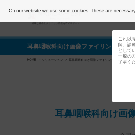
On our website we use some cookies. These are necessary fo
健康な社会とクリニック経営をITでサポート
これ以
師、診
耳鼻咽喉科向け画像ファイリングシス
として
一般の
HOME
ソリューション
耳鼻咽喉科向け画像ファイリングシステム
了承く
耳鼻咽喉科向け画