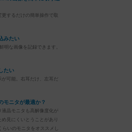
に変更するだけの簡単操作で取
込みたい
の鮮明な画像を記録できます。
。
したい
示が可能。右耳だけ、左耳だ
のモニタが最適か？
り液晶モニタも高解像度化が
ため見にくいとうことがあり
くらいのモニタをオススメし