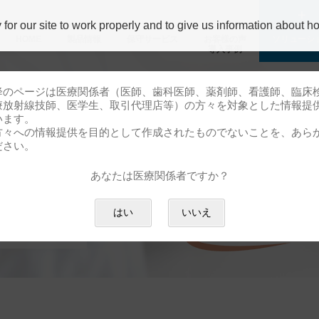
r our site to work properly and to give us information about how
HOME
製品情報
保守サービス
お客様の声
ソリューシ
導⼊事例
降のページは医療関係者（医師、歯科医師、薬剤師、看護師、臨床
療放射線技師、医学生、取引代理店等）の方々を対象とした情報提
います。
方々への情報提供を目的として作成されたものでないことを、あら
ださい。
あなたは医療関係者ですか？
実現!
はい
いいえ