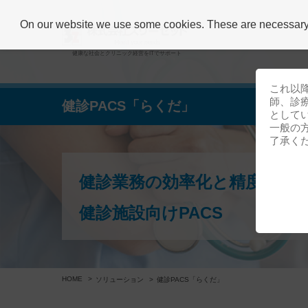
On our website we use some cookies. These are necessary fo
健康な社会とクリニック経営をITでサポート
これ以
師、診
健診PACS「らくだ」
として
一般の
了承く
健診業務の効率化と精度向上を
健診施設向けPACS
HOME
ソリューション
健診PACS「らくだ」