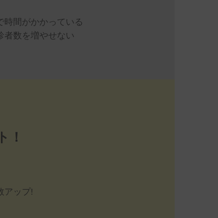
で時間がかかっている
診者数を増やせない
ト！
。
アップ!