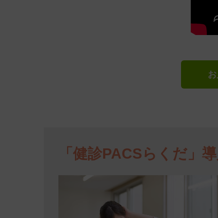
お
「健診PACSらくだ」