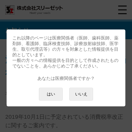
お知らせ
これ以降のページは医療関係者（医師、歯科医師、薬
剤師、看護師、臨床検査技師、診療放射線技師、医学
生、取引代理店等）の方々を対象とした情報提供を目
的としています。
消費税率引き上げに関します当
一般の方々への情報提供を目的として作成されたもの
でないことを、あらかじめご了承ください。
社の対応について
あなたは医療関係者ですか？
平素は格別のお引立てを賜り、誠にありがとう
はい
いいえ
ございます。
2019年10月1日に予定されている消費税率改正
に関するご案内です。