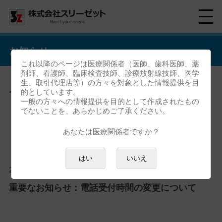
お知らせ
これ以降のページは医療関係者（医師、歯科医師、薬
剤師、看護師、臨床検査技師、診療放射線技師、医学
生、取引代理店等）の方々を対象とした情報提供を目
サポート情報のお知らせ一覧
的としています。
一般の方々への情報提供を目的として作成されたもの
でないことを、あらかじめご了承ください。
あなたは医療関係者ですか？
はい
いいえ
2024/10/01
サポート情報
ニュース
重要なお知らせ：電話受付時間の変更について