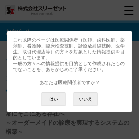
お知らせ
これ以降のページは医療関係者（医師、歯科医師、薬
剤師、看護師、臨床検査技師、診療放射線技師、医学
生、取引代理店等）の方々を対象とした情報提供を目
的としています。
アイルみずほ台内科クリニッ
一般の方々への情報提供を目的として作成されたもの
でないことを、あらかじめご了承ください。
ク様 「Caps-Web」の導入事
あなたは医療関係者ですか？
例を追加しました。
はい
いいえ
常にそこにある存在へ
～オーダーメイドの診療を実現するシステムの
構築～