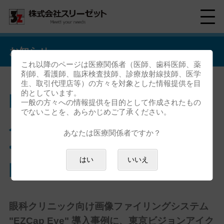
お知らせ
これ以降のページは医療関係者（医師、歯科医師、薬
剤師、看護師、臨床検査技師、診療放射線技師、医学
生、取引代理店等）の方々を対象とした情報提供を目
的としています。
眼科クリニック向けの最新導
一般の方々への情報提供を目的として作成されたもの
でないことを、あらかじめご了承ください。
入事例を公開いたしました
あなたは医療関係者ですか？
<東京ビジョンアイクリニック
はい
いいえ
阿佐ヶ谷様>
眼科クリニック向け画像ファイリングシステム
"EZCap Eye" 導入事例に、東京ビジョンアイク