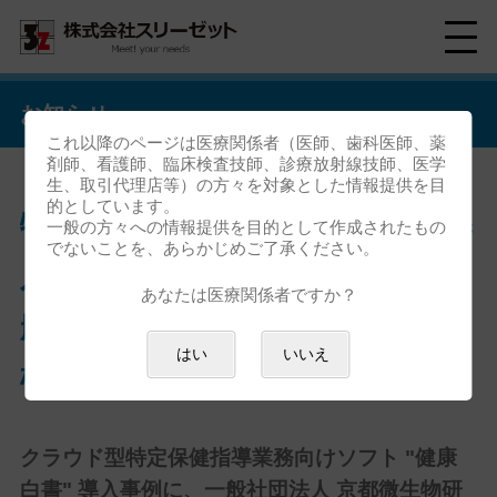
お知らせ
これ以降のページは医療関係者（医師、歯科医師、薬
剤師、看護師、臨床検査技師、診療放射線技師、医学
生、取引代理店等）の方々を対象とした情報提供を目
的としています。
特定保健指導実施機関向けの導
一般の方々への情報提供を目的として作成されたもの
でないことを、あらかじめご了承ください。
入事例を公開いたしました<一
あなたは医療関係者ですか？
般社団法人 京都微生物研究所
はい
いいえ
様>
クラウド型特定保健指導業務向けソフト "健康
白書" 導入事例に、一般社団法人 京都微生物研