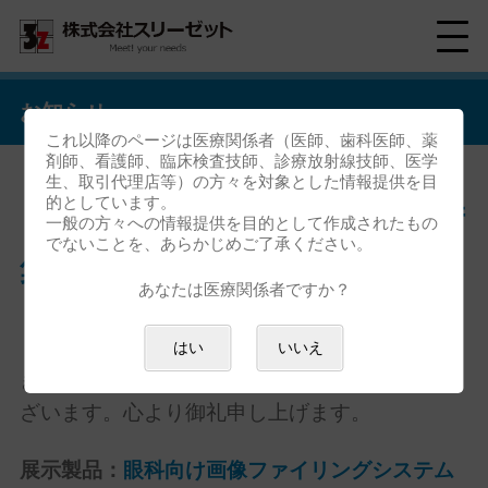
お知らせ
これ以降のページは医療関係者（医師、歯科医師、薬
剤師、看護師、臨床検査技師、診療放射線技師、医学
生、取引代理店等）の方々を対象とした情報提供を目
的としています。
「第11回日本視野画像学会学術
一般の方々への情報提供を目的として作成されたもの
でないことを、あらかじめご了承ください。
集会 企業展示」 ご来場御礼
あなたは医療関係者ですか？
「第11回日本視野学会学術集会 企業展示」にお
はい
いいえ
きましては、ご来場いただき誠にありがとうご
ざいます。心より御礼申し上げます。
展示製品：
眼科向け画像ファイリングシステム