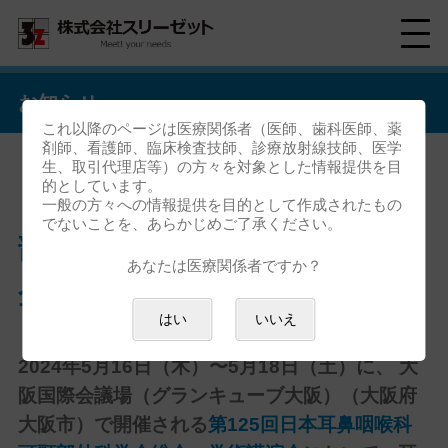
お知らせ
これ以降のページは医療関係者（医師、歯科医師、薬
剤師、看護師、臨床検査技師、診療放射線技師、医学
生、取引代理店等）の方々を対象とした情報提供を目
的としています。
「第125回日本耳鼻咽喉科頭頸
一般の方々への情報提供を目的として作成されたもの
でないことを、あらかじめご了承ください。
部外科学会総会・学術講演会」
あなたは医療関係者ですか？
企業展示出展のお知らせ
はい
いいえ
2024年5月16日（木）〜5月18日（土）に、 大
阪国際会議場（グランキューブ大阪）（大阪府
大阪市）で開催される
第125回日本耳鼻咽喉科