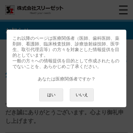
お知らせ
これ以降のページは医療関係者（医師、歯科医師、薬
剤師、看護師、臨床検査技師、診療放射線技師、医学
生、取引代理店等）の方々を対象とした情報提供を目
的としています。
「第39回日本耳鼻咽喉科頭頸部
一般の方々への情報提供を目的として作成されたもの
でないことを、あらかじめご了承ください。
外科学会秋季大会」ご来場御礼
あなたは医療関係者ですか？
「
第39回日本耳鼻咽喉科頭頸部外科 秋季大
はい
いいえ
会
」におきましては、全国各地よりご来場いた
だき誠にありがとうございます。心より御礼申
し上げます。