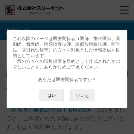
お知らせ
これ以降のページは医療関係者（医師、歯科医師、薬
剤師、看護師、臨床検査技師、診療放射線技師、医学
生、取引代理店等）の方々を対象とした情報提供を目
的としています。
「健診PACSらくだ」国際医用
一般の方々への情報提供を目的として作成されたもの
でないことを、あらかじめご了承ください。
画像総合展 ITEM2024 ご来場御
あなたは医療関係者ですか？
礼
はい
いいえ
「
国際医用画像総合展 ITEM2024
」におきまし
ては、ご来場いただき誠にありがとうございま
す。心より御礼申し上げます。