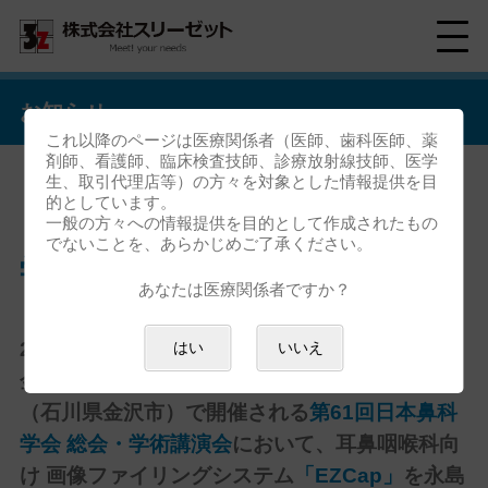
お知らせ
これ以降のページは医療関係者（医師、歯科医師、薬
剤師、看護師、臨床検査技師、診療放射線技師、医学
生、取引代理店等）の方々を対象とした情報提供を目
的としています。
「第61回日本鼻科学会 総会・
一般の方々への情報提供を目的として作成されたもの
でないことを、あらかじめご了承ください。
学術講演会」出展のお知らせ
あなたは医療関係者ですか？
2022年10月13日（木）〜10月15日（土）に、
はい
いいえ
金沢市文化ホール、金沢ニューグランドホテル
（石川県金沢市）で開催される
第61回日本鼻科
学会 総会・学術講演会
において、耳鼻咽喉科向
け 画像ファイリングシステム
「EZCap」
を永島