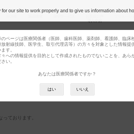
r our site to work properly and to give us information about how
HOME
製品情報
保守サービス
お客様の声
ソリューシ
導⼊事例
降のページは医療関係者（医師、歯科医師、薬剤師、看護師、臨床
療放射線技師、医学生、取引代理店等）の方々を対象とした情報提
います。
方々への情報提供を目的として作成されたものでないことを、あら
ださい。
あなたは医療関係者ですか？
業日のお知らせ
はい
いいえ
。
なっております。