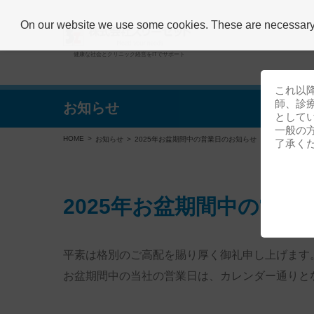
On our website we use some cookies. These are necessary fo
健康な社会とクリニック経営をITでサポート
これ以
師、診
お知らせ
として
一般の
HOME
お知らせ
2025年お盆期間中の営業日のお知らせ
了承く
2025年お盆期間中の営
平素は格別のご高配を賜り厚く御礼申し上げます
お盆期間中
の当社の営業日は、カレンダー通りと