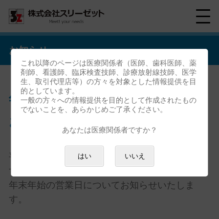
お知らせ
これ以降のページは医療関係者（医師、歯科医師、薬
剤師、看護師、臨床検査技師、診療放射線技師、医学
生、取引代理店等）の方々を対象とした情報提供を目
的としています。
年末年始の営業日についての
一般の方々への情報提供を目的として作成されたもの
でないことを、あらかじめご了承ください。
お知らせ(2025～2026）
あなたは医療関係者ですか？
平素は格別のご高配を賜り厚く御礼申し上げま
はい
いいえ
す。
年末年始の営業日についてお知らせいたしま
す。