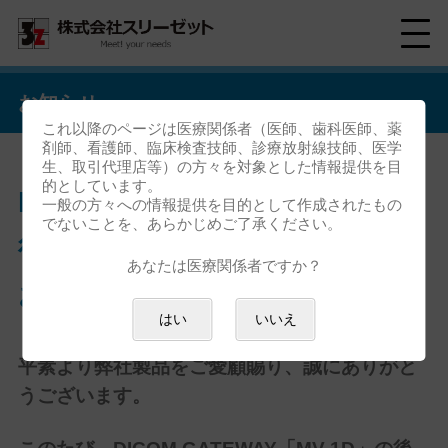
お知らせ
これ以降のページは医療関係者（医師、歯科医師、薬
剤師、看護師、臨床検査技師、診療放射線技師、医学
生、取引代理店等）の方々を対象とした情報提供を目
的としています。
DICOM GATEWAY「MV-1D」
一般の方々への情報提供を目的として作成されたもの
でないことを、あらかじめご了承ください。
後続機種「MV-5D」販売開始の
あなたは医療関係者ですか？
お知らせ
はい
いいえ
平素より弊社製品をご愛顧賜り、誠にありがと
うございます。