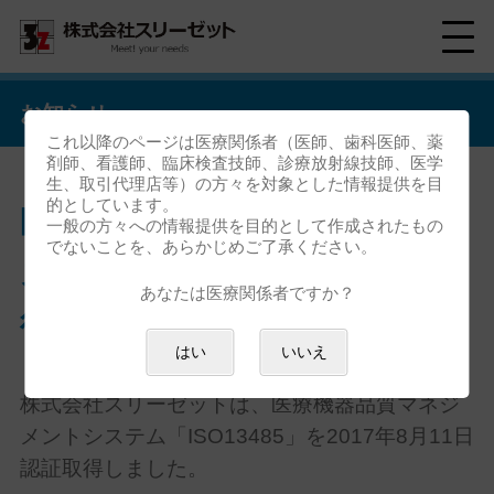
お知らせ
これ以降のページは医療関係者（医師、歯科医師、薬
剤師、看護師、臨床検査技師、診療放射線技師、医学
生、取引代理店等）の方々を対象とした情報提供を目
的としています。
医療機器品質マネジメントシ
一般の方々への情報提供を目的として作成されたもの
でないことを、あらかじめご了承ください。
ステム「ISO13485」を認証取
あなたは医療関係者ですか？
得しました
はい
いいえ
株式会社スリーゼットは、医療機器品質マネジ
メントシステム「ISO13485」を2017年8月11日
認証取得しました。