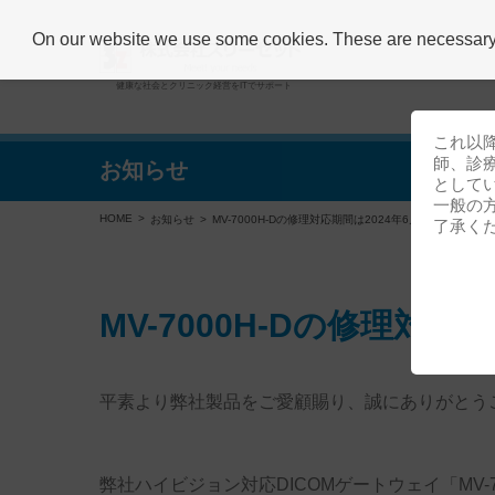
On our website we use some cookies. These are necessary fo
健康な社会とクリニック経営をITでサポート
これ以
師、診
お知らせ
として
一般の
HOME
お知らせ
MV-7000H-Dの修理対応期間は2024年6月までとなりま
了承く
MV-7000H-Dの修理対
平素より弊社製品をご愛顧賜り、誠にありがとう
弊社ハイビジョン対応DICOMゲートウェイ「MV-