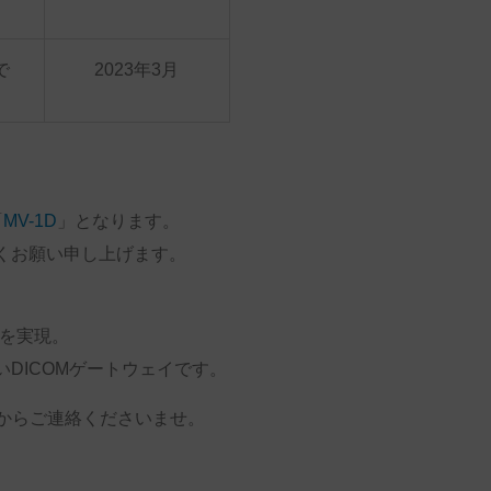
で
2023年3月
「
MV-1D
」となります。
くお願い申し上げます。
換を実現。
DICOMゲートウェイです。
からご連絡くださいませ。