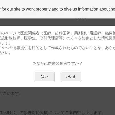
r our site to work properly and to give us information about how
HOME
製品情報
保守サービス
お客様の声
ソリューシ
導⼊事例
降のページは医療関係者（医師、歯科医師、薬剤師、看護師、臨床
療放射線技師、医学生、取引代理店等）の方々を対象とした情報提
います。
方々への情報提供を目的として作成されたものでないことを、あら
す
ださい。
あなたは医療関係者ですか？
応期間は2024年6月までとなります
はい
いいえ
ございます。
7000H-D」の修理対応期間についてご案内申し上げます。