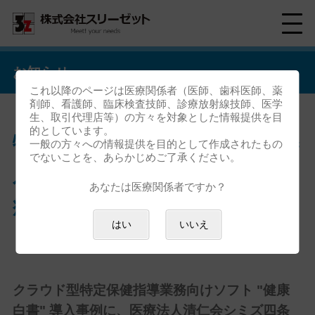
お知らせ
これ以降のページは医療関係者（医師、歯科医師、薬
剤師、看護師、臨床検査技師、診療放射線技師、医学
生、取引代理店等）の方々を対象とした情報提供を目
的としています。
特定保健指導実施機関向けの導
一般の方々への情報提供を目的として作成されたもの
でないことを、あらかじめご了承ください。
入事例を公開いたしました<医
あなたは医療関係者ですか？
療法人清仁会シミズ四条大宮ク
はい
いいえ
リニック健診センター様>
クラウド型特定保健指導業務向けソフト "健康
白書" 導入事例に、医療法人清仁会シミズ四条