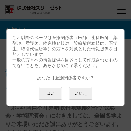
お知らせ
これ以降のページは医療関係者（医師、歯科医師、薬
剤師、看護師、臨床検査技師、診療放射線技師、医学
生、取引代理店等）の方々を対象とした情報提供を目
的としています。
「第127回日本耳鼻咽喉科頭頸
一般の方々への情報提供を目的として作成されたもの
でないことを、あらかじめご了承ください。
部外科学会総会・学術講演会」
あなたは医療関係者ですか？
ご来場御礼
はい
いいえ
「第127回日本耳鼻咽喉科頭頸部外科学会総
会・学術講演会」におきましては、全国各地よ
りご来場いただき誠にありがとうございます。