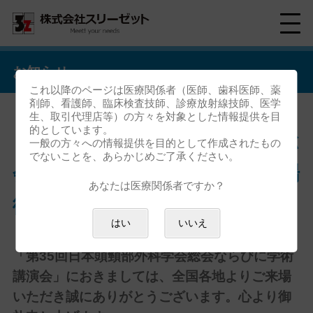
お知らせ
これ以降のページは医療関係者（医師、歯科医師、薬
剤師、看護師、臨床検査技師、診療放射線技師、医学
生、取引代理店等）の方々を対象とした情報提供を目
的としています。
「第35回日本頭頸部外科学会総
一般の方々への情報提供を目的として作成されたもの
でないことを、あらかじめご了承ください。
会ならびに学術講演会」ご来場
あなたは医療関係者ですか？
御礼
はい
いいえ
「第35回日本頭頸部外科学会総会ならびに学術
講演会」におきましては、全国各地よりご来場
いただき誠にありがとうございます。心より御