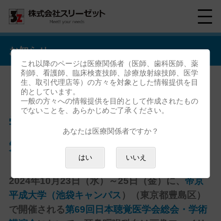
お知らせ
これ以降のページは医療関係者（医師、歯科医師、薬
剤師、看護師、臨床検査技師、診療放射線技師、医学
生、取引代理店等）の方々を対象とした情報提供を目
的としています。
「第69回日本聴覚医学会総会・
一般の方々への情報提供を目的として作成されたもの
でないことを、あらかじめご了承ください。
学術講演会」企業展示出展のお
あなたは医療関係者ですか？
知らせ
はい
いいえ
2024年10月23日（水）～25日（金）
に、
帝京
平成大学
（池袋キャンパス
）（
東京都豊島区
）
で開催される
第69回日本聴覚医学会総会・学術