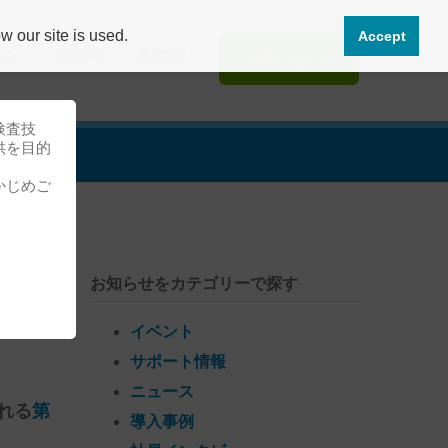
 our site is used.
Accept
ョン
お知らせ
企業情報
お問い合わせ
検査技
供を目的
かじめご
お知らせをカテゴリーで探す
示出
イベント
サポート情報
ニュース
れる
第
導入事例