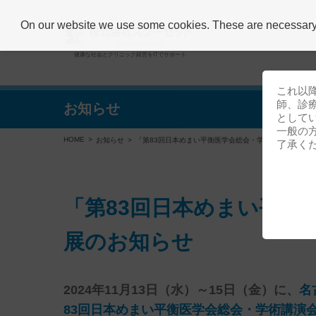
On our website we use some cookies. These are necessary fo
健康な社会とクリニック経営をITでサポート
これ以
師、診
お知らせ
として
一般の
HOME
お知らせ
「第83回日本めまい平衡医学会総会・学術講演会」企業
了承く
「第83回日本めまい平衡
展のお知らせ
2024年11月13日（水）～15日（金）
に、
名
83回日本めまい平衡医学会総会・学術講演