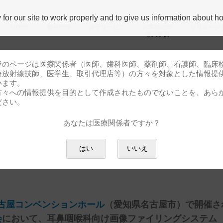
r our site to work properly and to give us information about how
HOME
製品情報
保守サービス
お客様の声
ソリューシ
導⼊事例
降のページは医療関係者（医師、歯科医師、薬剤師、看護師、臨床
療放射線技師、医学生、取引代理店等）の方々を対象とした情報提
います。
方々への情報提供を目的として作成されたものでないことを、あら
展示出展のお知らせ
ださい。
あなたは医療関係者ですか？
医学会総会・学術講演会」企業展
はい
いいえ
古屋コンベンションホール
（
愛知県名古屋市
）で開催さ
会
において、耳鼻咽喉科向け画像ファイリングシステム